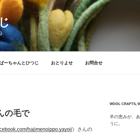
じ
g.
ばーちゃんとひつじ
おとりよせ
お問合せ
WOOL CRAFTS, 
んの毛で
羊の恵みが、
うに。
acebook.com/hajimenoippo.yayoi/
）さんの