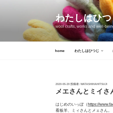
コ
ン
テ
わたしはひつ
ン
wool crafts, works and well-bein
ツ
へ
ス
キ
home
わたしはひつじ
ッ
プ
投
2020-05-20
投稿者:
WATASHIHAHITSUJI
稿
メエさんとミイさ
日:
はじめのいっぽ（
https://www.f
看板羊、ミィさんとメェさん。