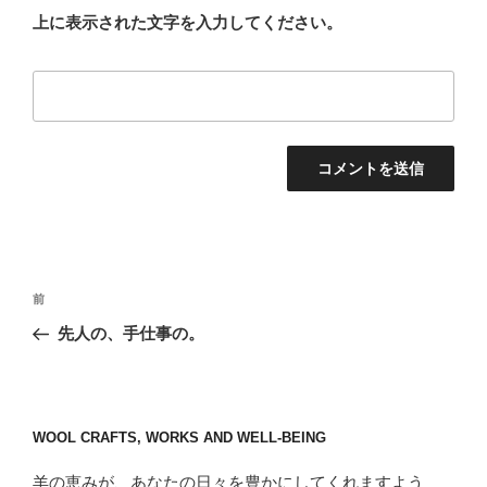
上に表示された文字を入力してください。
投
前
前
稿
の
先人の、手仕事の。
ナ
投
ビ
稿
ゲ
ー
WOOL CRAFTS, WORKS AND WELL-BEING
シ
羊の恵みが、あなたの日々を豊かにしてくれますよう