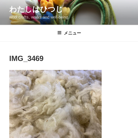
コ
わたしはひつじ
ン
wool crafts, works and well-being.
テ
ン
ツ
メニュー
へ
ス
キ
IMG_3469
ッ
プ