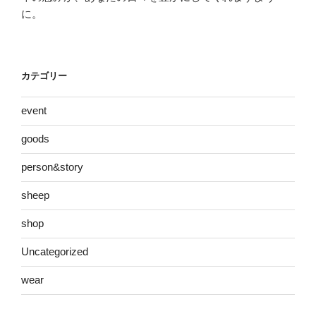
ョ
に。
ン
カテゴリー
event
goods
person&story
sheep
shop
Uncategorized
wear