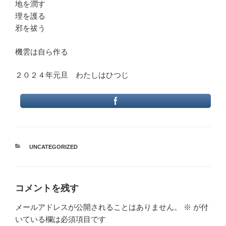
地を潤す
理を護る
邪を祓う
機雲は自ら作る
２０２４年元旦 わたしはひつじ
カ
UNCATEGORIZED
テ
ゴ
リ
ー
コメントを残す
メールアドレスが公開されることはありません。
※
が付
いている欄は必須項目です