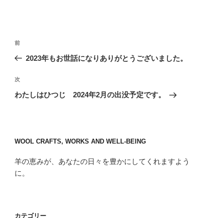
投
前
前
稿
の
2023年もお世話になりありがとうございました。
ナ
投
ビ
稿
次
次
ゲ
の
わたしはひつじ 2024年2月の出没予定です。
投
ー
稿
シ
ョ
WOOL CRAFTS, WORKS AND WELL-BEING
ン
羊の恵みが、あなたの日々を豊かにしてくれますよう
に。
カテゴリー