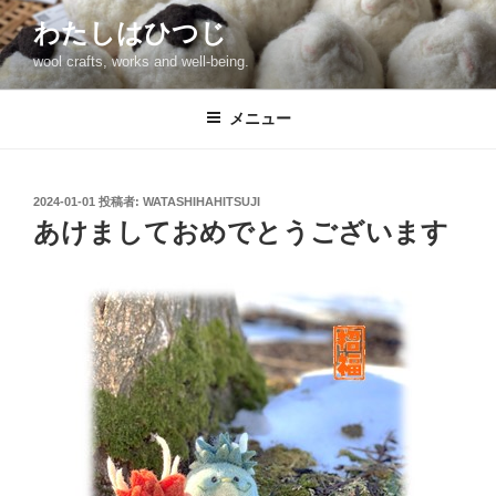
コ
わたしはひつじ
ン
wool crafts, works and well-being.
テ
ン
ツ
メニュー
へ
ス
キ
投
2024-01-01
投稿者:
WATASHIHAHITSUJI
稿
ッ
あけましておめでとうございます
日:
プ