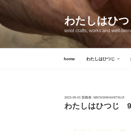
コ
ン
テ
わたしはひつ
ン
wool crafts, works and well-bein
ツ
へ
ス
キ
home
わたしはひつじ
ッ
プ
投
2023-09-01
投稿者:
WATASHIHAHITSUJI
稿
わたしはひつじ 
日: