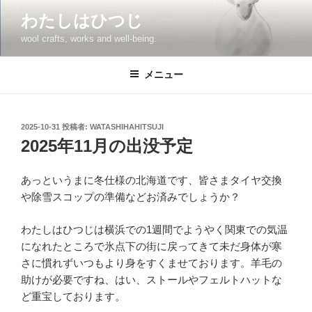
コ
わたしはひつじ
ン
wool crafts, works and well-being.
テ
ン
ツ
メニュー
へ
ス
キ
投
2025-10-31
投稿者:
WATASHIHAHITSUJI
稿
ッ
2025年11月の出没予定
日:
プ
あっというまに冬仕様の北海道です、皆さまタイヤ交換
や除雪スコップの準備などお済みでしょうか？
わたしはひつじは横浜での1週間でようやく関東での気温
になれたところで氷点下の街に戻ってきて未だ身体が寒
さに慣れずいつもより身をすくませております。羊毛の
助けが必要ですね、はい、ストールやフェルトハットな
ど重宝しております。