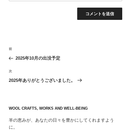
投
前
前
稿
の
2025年10月の出没予定
ナ
投
ビ
稿
次
次
ゲ
の
2025年ありがとうございました。
投
ー
稿
シ
ョ
WOOL CRAFTS, WORKS AND WELL-BEING
ン
羊の恵みが、あなたの日々を豊かにしてくれますよう
に。