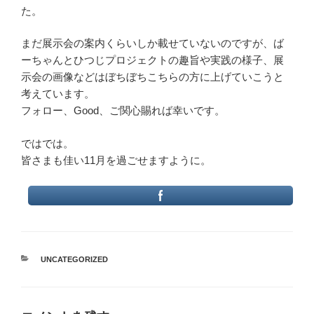
た。
まだ展示会の案内くらいしか載せていないのですが、ば
ーちゃんとひつじプロジェクトの趣旨や実践の様子、展
示会の画像などはぼちぼちこちらの方に上げていこうと
考えています。
フォロー、Good、ご関心賜れば幸いです。
ではでは。
皆さまも佳い11月を過ごせますように。
カ
UNCATEGORIZED
テ
ゴ
リ
ー