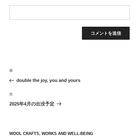
投
前
前
稿
の
double the joy, you and yours
ナ
投
ビ
稿
次
次
ゲ
の
2025年4月の出没予定
投
ー
稿
シ
ョ
WOOL CRAFTS, WORKS AND WELL-BEING
ン