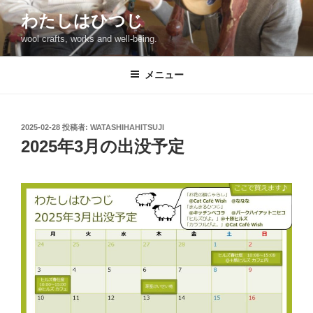
コ
わたしはひつじ
ン
wool crafts, works and well-being.
テ
ン
ツ
メニュー
へ
ス
キ
投
2025-02-28
投稿者:
WATASHIHAHITSUJI
稿
ッ
2025年3月の出没予定
日:
プ