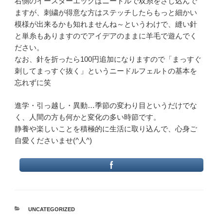
右側のイースターエッグはニードルで双糸をさし込んで
ますが、刺繍が得意な方はステッチしたらもっと細かい
模様が出来るかも知れませんね～というわけで、縫い針
と単糸もありますのでアイデアのままに羊毛で遊んでく
ださい。
なお、針を折ったら100円追加になりますので「まっすぐ
刺してまっすぐ抜く」というニードルフェルトの基本を
忘れずに笑
進学・引っ越し・異動…季節の変わり目というだけでな
く、人間の方も何かと変化の多い時節です。
静養や楽しいことを積極的に生活に取り込んで、心身ご
自愛くださいませ(^人^)
カ
UNCATEGORIZED
テ